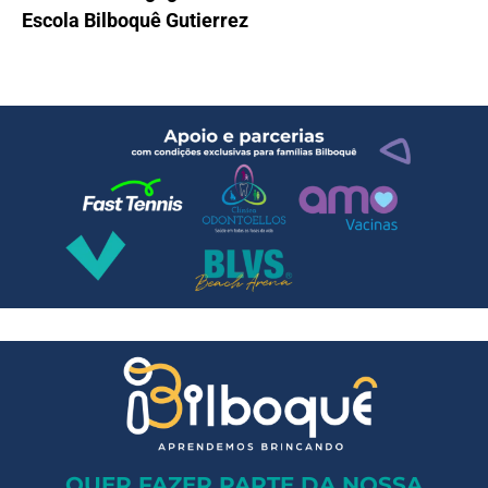
QUER FAZER PARTE DA NOSSA
EQUIPE?
Saiba mais sobre nossos processos
seletivo
A Bilboquê
Escolas
Equipe
News
Boletos
Entre em contato
Parceiros