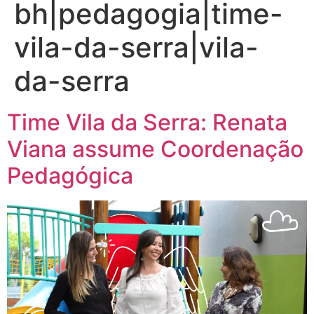
bh|pedagogia|time-
vila-da-serra|vila-
da-serra
Time Vila da Serra: Renata
Viana assume Coordenação
Pedagógica