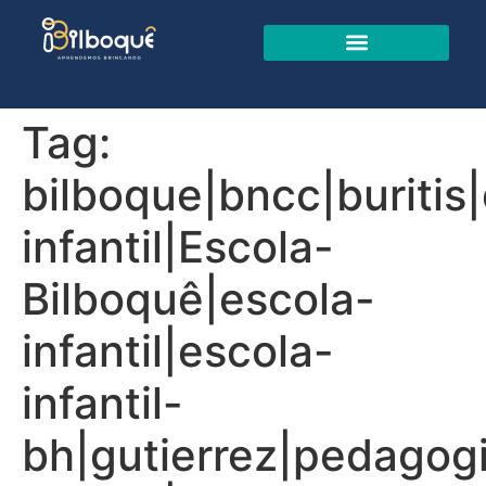
Tag:
bilboque|bncc|buriti
infantil|Escola-
Bilboquê|escola-
infantil|escola-
infantil-
bh|gutierrez|pedagogi