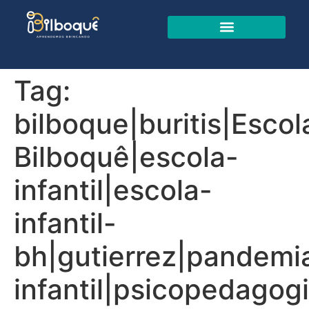
Tag:
bilboque|buritis|Escol
Bilboquê|escola-
infantil|escola-
infantil-
bh|gutierrez|pandemia
infantil|psicopedagogi