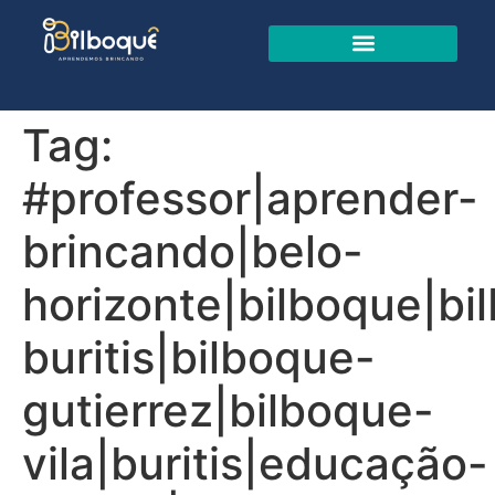
Tag:
#professor|aprender-
brincando|belo-
horizonte|bilboque|bi
buritis|bilboque-
gutierrez|bilboque-
vila|buritis|educação-