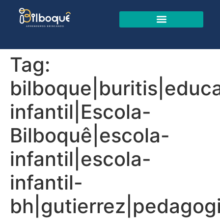
Tag:
bilboque|buritis|educ
infantil|Escola-
Bilboquê|escola-
infantil|escola-
infantil-
bh|gutierrez|pedagogi